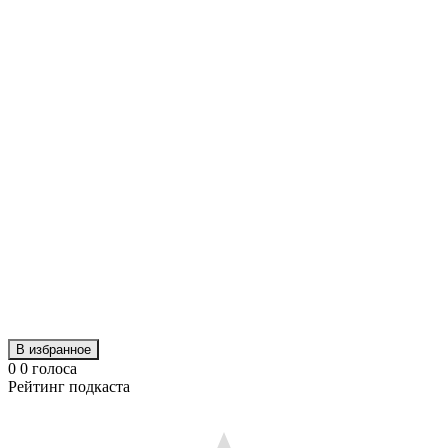
Show Episodes List
Next Episode
В избранное
0
0
голоса
Рейтинг подкаста