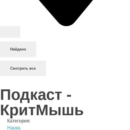
Найдено
Смотреть все
Подкаст -
КритМышь
Категория:
Наука