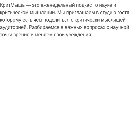
КритМышь — это еженедельный подкаст о науке и
критическом мышлении. Мы приглашаем в студию гостя,
которому есть чем поделиться с критически мыслящей
аудиторией. Разбираемся в важных вопросах с научной
точки зрения и меняем свои убеждения.
Горизонталь против вертикали [Демократия и власть]
Мы продолжаем наш мини-сезон посвященный