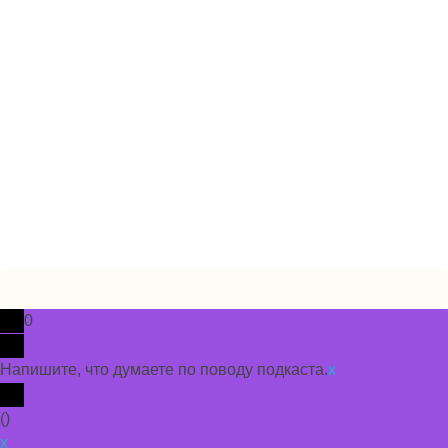
Подкасты на русском языке
слушайте бесплатно и без рекламы
© 2026 propodcast.ru Подкасты на Русском языке
Политика использования cookie
Пользовательское соглашение
0
Напишите, что думаете по поводу подкаста.
x
(
)
x