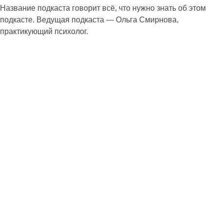
Название подкаста говорит всё, что нужно знать об этом
подкасте. Ведущая подкаста — Ольга Смирнова,
практикующий психолог.
Татуировки, бог и русская культура
В гостях мой тату-мастер волшебная Яна Вяльяк.
В этом выпуске: