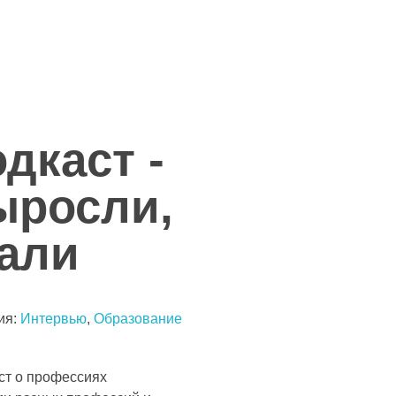
дкаст -
ыросли,
али
ия:
Интервью
,
Образование
аст о профессиях