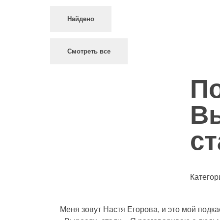
Найдено
Смотреть все
По
В
ст
Категор
Меня зовут Настя Егорова, и это мой подк