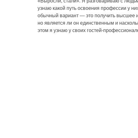
«Выросли, стали». Я разговариваю с людь
узнаю какой путь освоения профессии у ни
обычный вариант — это получить высшее и
но является ли он единственным и насколь
этом я узнаю у своих гостей-профессионал
Из декрета на работу / Алёна Борьессон