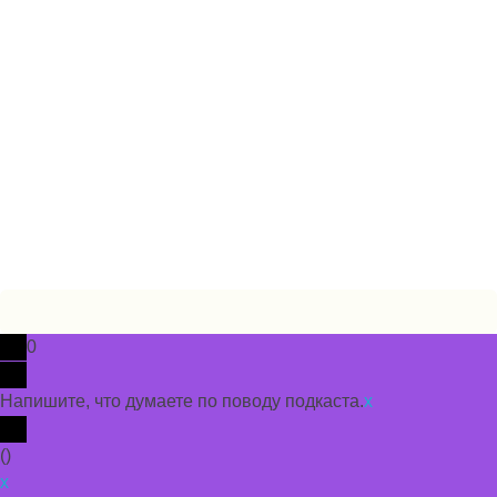
Подкасты на русском языке
слушайте бесплатно и без рекламы
© 2026 propodcast.ru Подкасты на Русском языке
Политика использования cookie
Пользовательское соглашение
0
Напишите, что думаете по поводу подкаста.
x
(
)
x