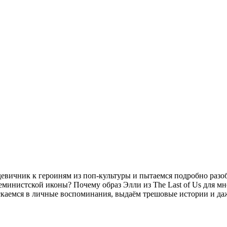
евичник к героиням из поп-культуры и пытаемся подробно разоб
инистской иконы? Почему образ Элли из The Last of Us для мн
ускаемся в личные воспоминания, выдаём трешовые истории и да