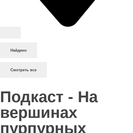
Найдено
Смотреть все
Подкаст - На
вершинах
пурпурных