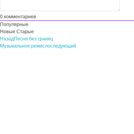
0
комментариев
Популярные
Новые
Старые
Назад
Песня без границ
Музыкальное ремесло
следующий
Подкасты на русском языке
слушайте бесплатно и без рекламы
© 2026 propodcast.ru Подкасты на Русском языке
Политика использования cookie