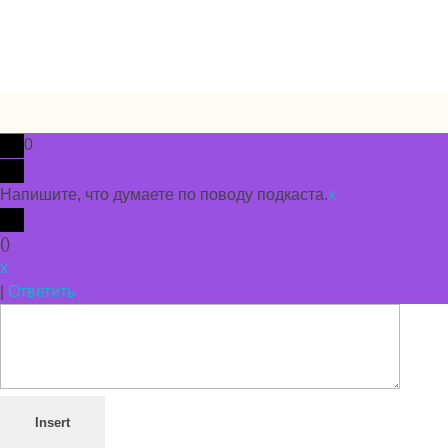
© 2026 propodcast.ru Подкасты на Русском языке
Политика использования cookie
Пользовательское соглашение
0
Напишите, что думаете по поводу подкаста.
x
(
)
x
|
Ответить
Insert