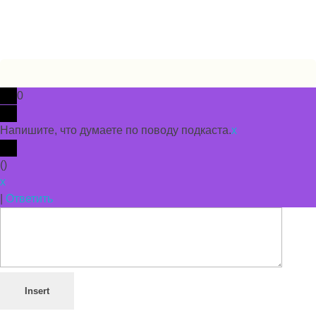
Политика использования cookie
Пользовательское соглашение
0
Напишите, что думаете по поводу подкаста.
x
(
)
x
|
Ответить
Insert