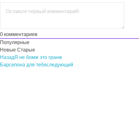
0
комментариев
Популярные
Новые
Старые
Назад
Я не бомж это гранж
Барселона для тебя
следующий
Подкасты на русском языке
слушайте бесплатно и без рекламы
© 2026 propodcast.ru Подкасты на Русском языке